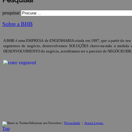
pesquisar
Sobre a BHB
A BHB é uma EMPRESA de ENGENHARIA criada em 1997, que a partir do seu core
segmentos de negócio, desenvolvemos SOLUÇÕES chave-na-mão à medida das
DESENVOLVIMENTO do negócio, acreditamos ser o parceiro de NEGÓCIO IDE
Adicionar aos Favoritos
|
Privacidade
|
Avisos Legais
Top