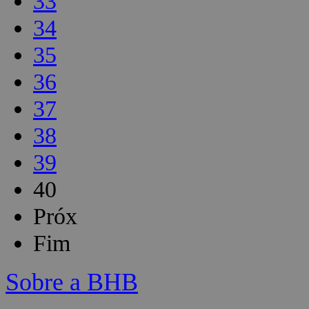
33
34
35
36
37
38
39
40
Próx
Fim
Sobre a BHB