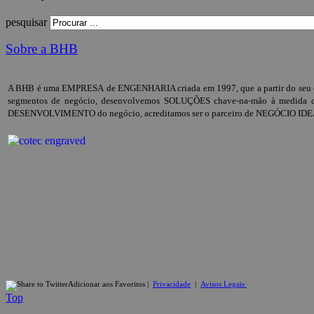
pesquisar
Sobre a BHB
A BHB é uma EMPRESA de ENGENHARIA criada em 1997, que a partir do seu core
segmentos de negócio, desenvolvemos SOLUÇÕES chave-na-mão à medida das
DESENVOLVIMENTO do negócio, acreditamos ser o parceiro de NEGÓCIO IDE
Adicionar aos Favoritos
|
Privacidade
|
Avisos Legais
Top