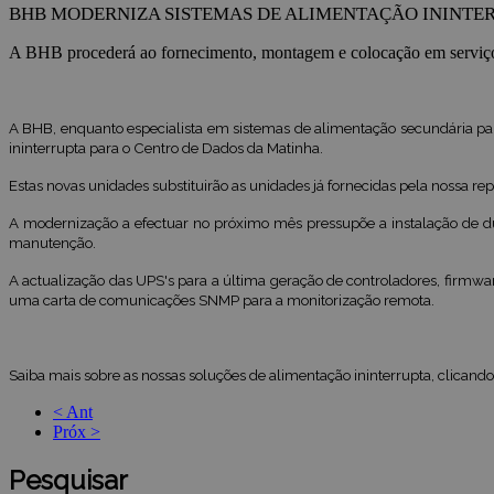
BHB MODERNIZA SISTEMAS DE ALIMENTAÇÃO ININTER
A BHB procederá ao fornecimento, montagem e colocação em serviço
A BHB, enquanto especialista em sistemas de alimentação secundária p
ininterrupta para o Centro de Dados da Matinha.
Estas novas unidades substituirão as unidades já fornecidas pela nossa r
A modernização a efectuar no próximo mês pressupõe a instalação de du
manutenção.
A actualização das UPS's para a última geração de controladores, firmwa
uma carta de comunicações SNMP para a monitorização remota.
Saiba mais sobre as nossas soluções de alimentação ininterrupta, clicand
< Ant
Próx >
Pesquisar