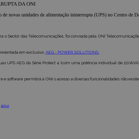
RUPTA DA ONI
 de novas unidades de alimentação ininterrupta (UPS) no Centro de D
ara o Sector das Telecomunicações, foi conviada pela ONI Telecomunicaç
epresentada em exclusivo,
AEG - POWER SOLUTIONS.
as UPS AEG da Série Protect 4 (com uma potência individual de 220kVA) r
re e software permitirá à ONI o acesso a diversas funcionalidades não ex
o
aqui
.