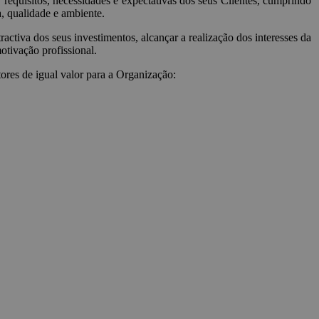
 requisitos, necessidades e expectativas dos seus Clientes, cumprindo
a, qualidade e ambiente.
ctiva dos seus investimentos, alcançar a realização dos interesses da
tivação profissional.
ores de igual valor para a Organização: