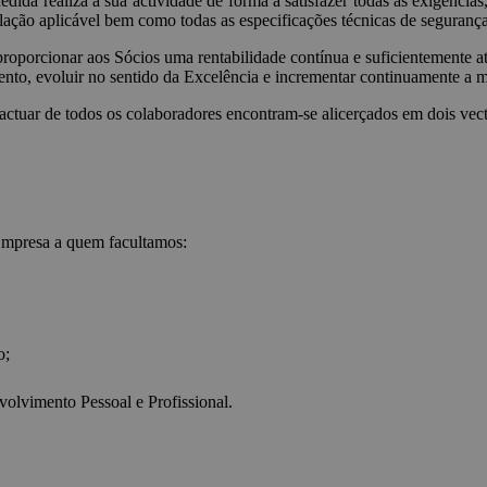
da realiza a sua actividade de forma a satisfazer todas as exigências,
slação aplicável bem como todas as especificações técnicas de seguranç
oporcionar aos Sócios uma rentabilidade contínua e suficientemente atra
to, evoluir no sentido da Excelência e incrementar continuamente a mo
actuar de todos os colaboradores encontram-se alicerçados em dois vect
 Empresa a quem facultamos:
o;
olvimento Pessoal e Profissional.