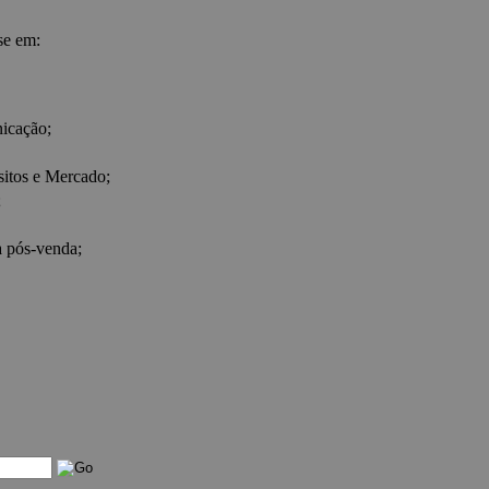
ase em:
cação;
tos e Mercado;
;
ia pós-venda;