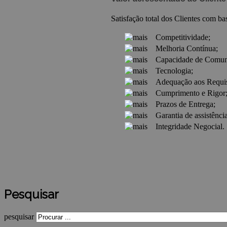
Satisfação total dos Clientes com b
Competitividade;
Melhoria Contínua;
Capacidade de Comuni
Tecnologia;
Adequação aos Requisi
Cumprimento e Rigor
Prazos de Entrega;
G
arantia de assistênc
I
ntegridade Negocial.
Pesquisar
pesquisar