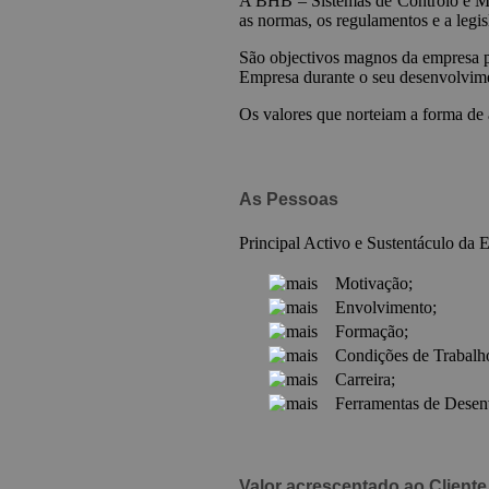
A BHB – Sistemas de Controlo e Medi
as normas, os regulamentos e a legi
São objectivos magnos da empresa pr
Empresa durante o seu desenvolvimen
Os valores que norteiam a forma de 
As Pessoas
Principal Activo e Sustentáculo da
Motivação;
Envolvimento;
Formação;
Condições de Trabalh
Carreira;
F
erramentas de Desenv
Valor acrescentado ao Cliente